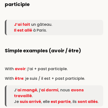
participle
J’ai fait
un gâteau.
Il est allé
à Paris.
Simple examples (avoir / être)
With
avoir
: j’ai + past participle.
With
être
: je suis / il est + past participle.
J’
ai mangé
, j’
ai dormi
, nous
avons
travaillé
.
Je
suis arrivé
, elle
est partie
, ils
sont allés
.