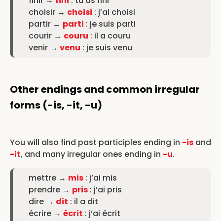
finir →
fini
: tu as fini
choisir →
choisi
: j’ai choisi
partir →
parti
: je suis parti
courir →
couru
: il a couru
venir →
venu
: je suis venu
Other endings and common irregular
forms (-is, -it, -u)
You will also find past participles ending in
-is
and
-it
, and many irregular ones ending in
-u
.
mettre →
mis
: j’ai mis
prendre →
pris
: j’ai pris
dire →
dit
: il a dit
écrire →
écrit
: j’ai écrit