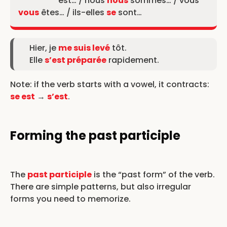
est… / nous
nous
sommes… / vous
vous
êtes… / ils-elles
se
sont…
Hier, je
me suis levé
tôt.
Elle
s’est préparée
rapidement.
Note: if the verb starts with a vowel, it contracts:
se est
→
s’est
.
Forming the past participle
The
past participle
is the “past form” of the verb.
There are simple patterns, but also irregular
forms you need to memorize.