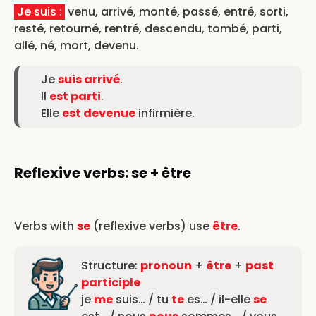
Je suis :
venu, arrivé, monté, passé, entré, sorti,
resté, retourné, rentré, descendu, tombé, parti,
allé, né, mort, devenu.
Je
suis arrivé
.
Il
est parti
.
Elle
est devenue
infirmière.
Reflexive verbs: se + être
Verbs with
se
(reflexive verbs) use
être
.
Structure:
pronoun
+
être
+
past
participle
je
me
suis… / tu
te
es… / il-elle
se