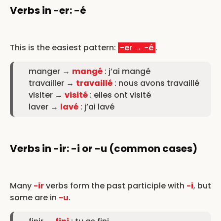
Verbs in -er: -é
This is the easiest pattern:
-er → -é
.
manger →
mangé
: j’ai mangé
travailler →
travaillé
: nous avons travaillé
visiter →
visité
: elles ont visité
laver →
lavé
: j’ai lavé
Verbs in -ir: -i or -u (common cases)
Many
-ir
verbs form the past participle with
-i
, but
some are in
-u
.