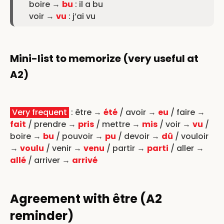
boire →
bu
: il a bu
voir →
vu
: j’ai vu
Mini-list to memorize (very useful at
A2)
Very frequent
: être →
été
/ avoir →
eu
/ faire →
fait
/ prendre →
pris
/ mettre →
mis
/ voir →
vu
/
boire →
bu
/ pouvoir →
pu
/ devoir →
dû
/ vouloir
→
voulu
/ venir →
venu
/ partir →
parti
/ aller →
allé
/ arriver →
arrivé
Agreement with être (A2
reminder)