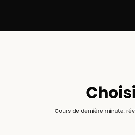
Contact préparat
Réservez un entretien gratu
votre plan de formation pe
Chois
Cours de dernière minute, rév