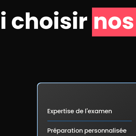
 choisir
nos
lus de
300
étudiants qui
16 ans d'expérienc
📚
nt réussi leur test FIDE →
l'enseignement du f
98%
de réussite.
pour les étrangers.
Expertise de l'examen
Préparation personnalisée