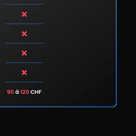
90
à
120
CHF
Dès
65
CHF