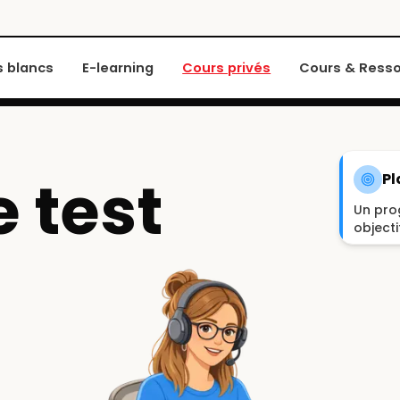
 blancs
E-learning
Cours privés
Cours & Ress
e test
Pl
Un pro
objecti