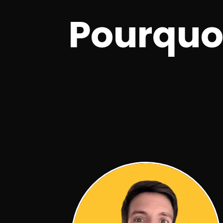
Pourquoi
Plus de
8 ans
d'expérience
P
🎓
🎉
dans la préparation des
o
apprenants au test FIDE.