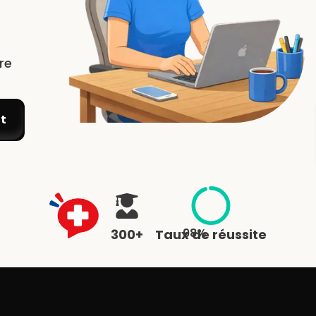
re
it
apprenants préparés
98%
300+
Taux de réussite