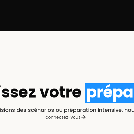
ion au test
it avec le professeur pour définir
rsonnalisé.
issez votre
prépa
isions des scénarios ou préparation intensive, no
connectez-vous