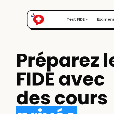
Test FIDE
Examens
Préparez l
FIDE avec
des cours