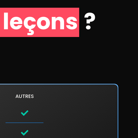
 leçons
?
Formateur de français suivi
e
dans
par plus de 60 000
rançais
apprenants sur Udemy.
60000+
-
AUTRES
NOTRE OFFRE